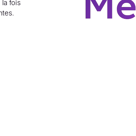
a fois 
ntes.