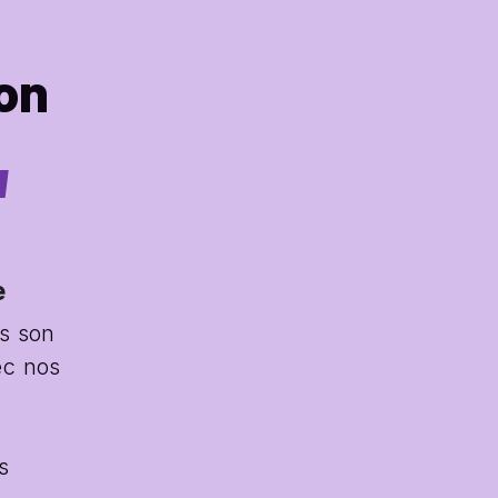
ion
a
e
s son 
c nos 
 