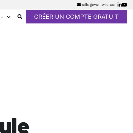
hello@wootwist.com
CRÉER UN COMPTE GRATUIT
…
ule