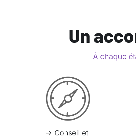
Un acc
À chaque éta
-> Conseil et 