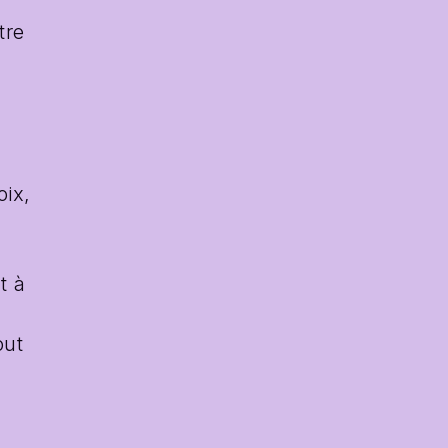
re 
ix, 
 à 
ut 